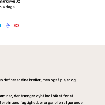
marksvej 32
 2-4 dage
n definerer dine krøller, men også plejer og
taminer, der trænger dybt ind i håret for at
tilføre intens fugtighed, er arganolien afgørende