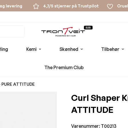
ag levering
4,7/5 stjerner på Trustpilot
Cruel
ling
Kemi
Skønhed
Tilbehør
The Premium Club
 - PURE ATTITUDE
Curl Shaper K
ATTITUDE
Varenummer: T00213