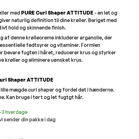
øller med
PURE Curl Shaper ATTITUDE
- en let og
ver naturlig definition til dine krøller. Beriget med
ivt hold og skinnende finish.
af denne krøllecreme inkluderer arganolie, der
essentielle fedtsyrer og vitaminer. Formlen
r bevare fugten i håret, reducerer krus og styrker
 krøller og eliminere uønsket krus.
Curl Shaper ATTITUDE
 lille mægde curl shaper og fordel det i hænderne.
e. Kan bruge i tørt og let fugtgt hår.
1-3 hverdage
 vi sender din pakke i dag