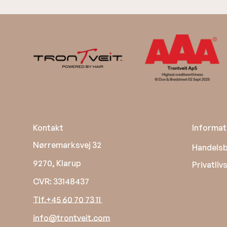
Kontakt
Informat
Nørremarksvej 32
Handelsb
9270, Klarup
Privatlivs
CVR: 33148437
Tlf.+45 60 70 73 11
info@trontveit.com