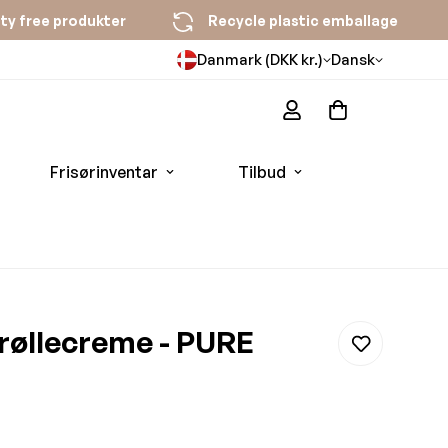
ty free produkter
Recycle plastic emballage
Danmark (DKK kr.)
Dansk
Frisørinventar
Tilbud
røllecreme - PURE