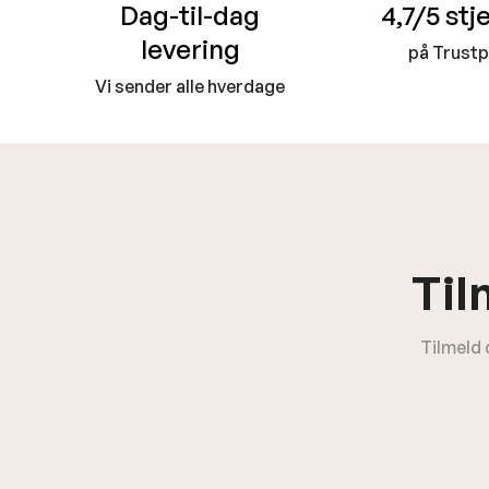
Dag-til-dag
4,7/5 stj
levering
på Trustp
Vi sender alle hverdage
Til
Tilmeld 