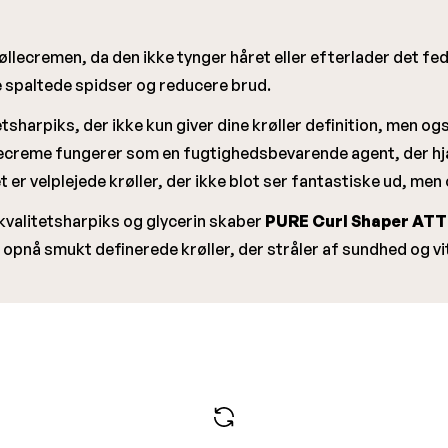
øllecremen, da den ikke tynger håret eller efterlader det fedtet
e spaltede spidser og reducere brud.
etsharpiks, der ikke kun giver dine krøller definition, men o
llecreme fungerer som en fugtighedsbevarende agent, der hjæl
 er velplejede krøller, der ikke blot ser fantastiske ud, men
kvalitetsharpiks og glycerin skaber
PURE Curl Shaper AT
l at opnå smukt definerede krøller, der stråler af sundhed og vit