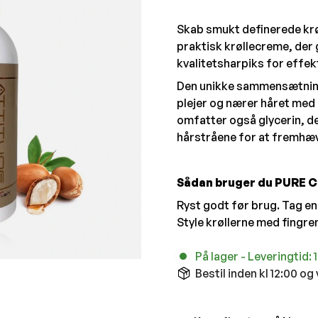
Skab smukt definerede kr
praktisk krøllecreme, der gi
kvalitetsharpiks for effekt
Den unikke sammensætning 
plejer og nærer håret med 
omfatter også glycerin, de
hårstråene for at fremhæve
Sådan bruger du PURE 
Ryst godt før brug. Tag en
Style krøllerne med fingren
På lager
-
Leveringtid: 
Bestil inden kl 12:00 og