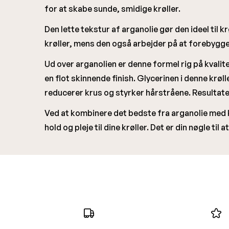
for at skabe sunde, smidige krøller.
Den lette tekstur af arganolie gør den ideel til kr
krøller, mens den også arbejder på at forebygg
Ud over arganolien er denne formel rig på kvalit
en flot skinnende finish. Glycerinen i denne krø
reducerer krus og styrker hårstråene. Resultatet
Ved at kombinere det bedste fra arganolie med 
hold og pleje til dine krøller. Det er din nøgle ti