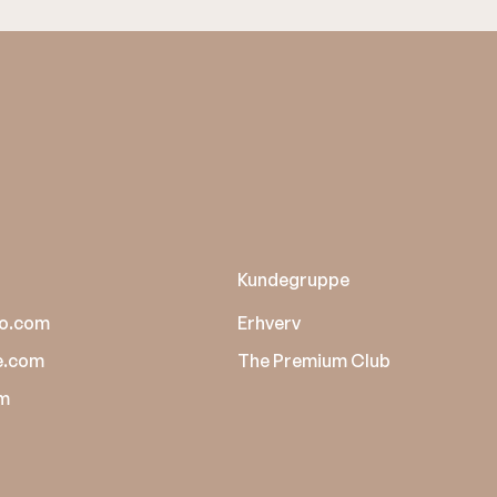
Kundegruppe
o.com
Erhverv
e.com
The Premium Club
om