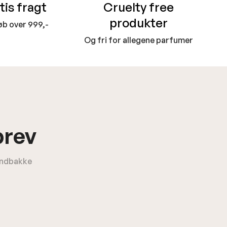
tis fragt
Cruelty free
produkter
øb over 999,-
Og fri for allegene parfumer
brev
 indbakke