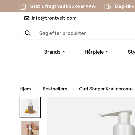
Gratis fragt ved køb over 999,-
Dag-til-d
info@trontveit.com
Søg efter produkter
Brands
Hårpleje
Sty
Hjem
Bestsellers
Curl Shaper Krøllecreme