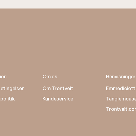
ion
Om os
Henvisninger
etingelser
Om Trontveit
Emmediciott
politik
Kundeservice
Tanglemous
Trontveit.c